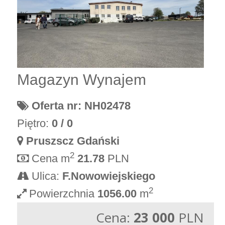
Magazyn Wynajem
Oferta nr: NH02478
Piętro:
0 / 0
Pruszscz Gdański
2
Cena m
21.78
PLN
Ulica:
F.Nowowiejskiego
2
Powierzchnia
1056.00
m
Cena:
23 000
PLN