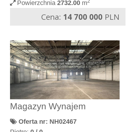
2
Powierzchnia
2732.00
m
Cena:
14 700 000
PLN
Magazyn Wynajem
Oferta nr: NH02467
Piętro:
0 / 0