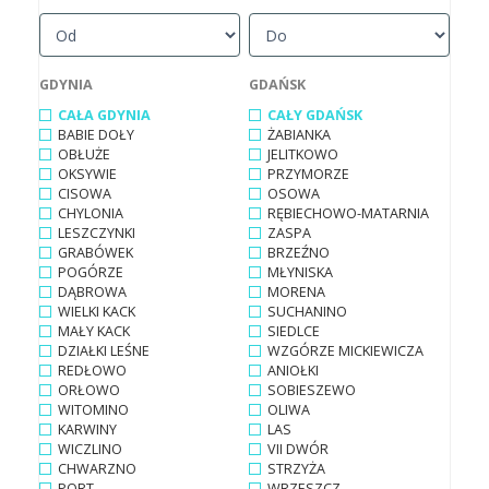
GDYNIA
GDAŃSK
CAŁA GDYNIA
CAŁY GDAŃSK
BABIE DOŁY
ŻABIANKA
OBŁUŻE
JELITKOWO
OKSYWIE
PRZYMORZE
CISOWA
OSOWA
CHYLONIA
RĘBIECHOWO-MATARNIA
LESZCZYNKI
ZASPA
GRABÓWEK
BRZEŹNO
POGÓRZE
MŁYNISKA
DĄBROWA
MORENA
WIELKI KACK
SUCHANINO
MAŁY KACK
SIEDLCE
DZIAŁKI LEŚNE
WZGÓRZE MICKIEWICZA
REDŁOWO
ANIOŁKI
ORŁOWO
SOBIESZEWO
WITOMINO
OLIWA
KARWINY
LAS
WICZLINO
VII DWÓR
CHWARZNO
STRZYŻA
PORT
WRZESZCZ