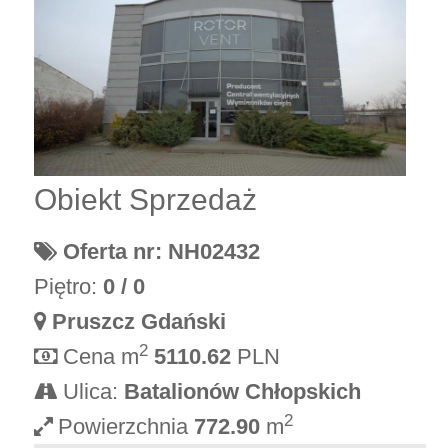
Obiekt Sprzedaż
Oferta nr: NH02432
Piętro:
0 / 0
Pruszcz Gdański
2
Cena m
5110.62
PLN
Ulica:
Batalionów Chłopskich
2
Powierzchnia
772.90
m