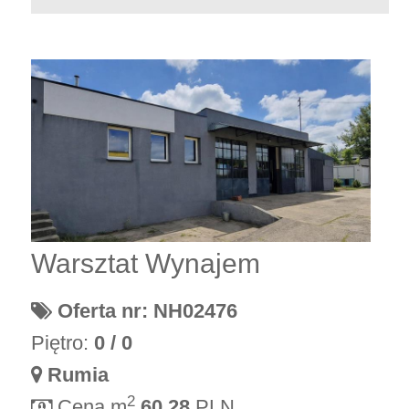
Warsztat Wynajem
Oferta nr: NH02476
Piętro:
0 / 0
Rumia
2
Cena m
60.28
PLN