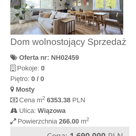
Dom wolnostojący Sprzedaż
Oferta nr: NH02459
Pokoje:
0
Piętro:
0 / 0
Mosty
2
Cena m
6353.38
PLN
Ulica:
Wiązowa
2
Powierzchnia
266.00
m
Cena:
1 690 000
PLN