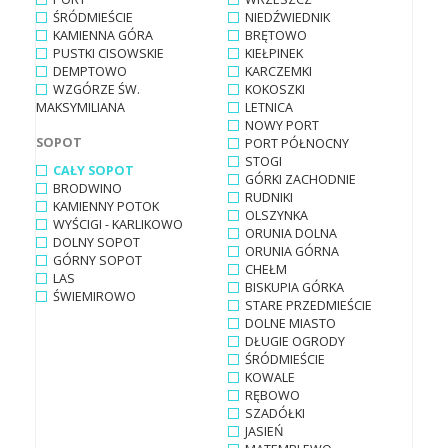
ŚRÓDMIEŚCIE
NIEDŹWIEDNIK
KAMIENNA GÓRA
BRĘTOWO
PUSTKI CISOWSKIE
KIEŁPINEK
DEMPTOWO
KARCZEMKI
WZGÓRZE ŚW.
KOKOSZKI
MAKSYMILIANA
LETNICA
NOWY PORT
SOPOT
PORT PÓŁNOCNY
STOGI
CAŁY SOPOT
GÓRKI ZACHODNIE
BRODWINO
RUDNIKI
KAMIENNY POTOK
OLSZYNKA
WYŚCIGI - KARLIKOWO
ORUNIA DOLNA
DOLNY SOPOT
ORUNIA GÓRNA
GÓRNY SOPOT
CHEŁM
LAS
BISKUPIA GÓRKA
ŚWIEMIROWO
STARE PRZEDMIEŚCIE
DOLNE MIASTO
DŁUGIE OGRODY
ŚRÓDMIEŚCIE
KOWALE
RĘBOWO
SZADÓŁKI
JASIEŃ