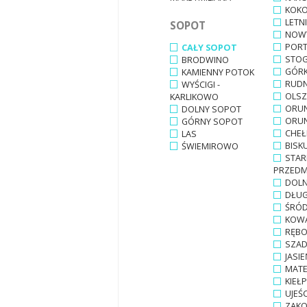
KOKO
LETN
SOPOT
NOW
PORT
CAŁY SOPOT
STOG
BRODWINO
GÓRK
KAMIENNY POTOK
RUDN
WYŚCIGI -
OLSZ
KARLIKOWO
ORUN
DOLNY SOPOT
ORUN
GÓRNY SOPOT
CHE
LAS
BISK
ŚWIEMIROWO
STAR
PRZEDM
DOLN
DŁUG
ŚRÓD
KOW
RĘB
SZAD
JASIE
MAT
KIEŁ
UJEŚ
ZAKO