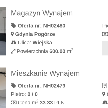
Magazyn Wynajem
Oferta nr: NH02480
Pi
Gdynia Pogórze
Ulica:
Wiejska
2
Powierzchnia
600.00
m
Mieszkanie Wynajem
Oferta nr: NH02479
Piętro:
0 / 0
2
Cena m
33.33
PLN