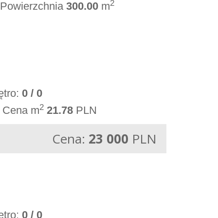
2
Powierzchnia
300.00
m
ętro:
0 / 0
2
Cena m
21.78
PLN
Cena:
23 000
PLN
ętro:
0 / 0