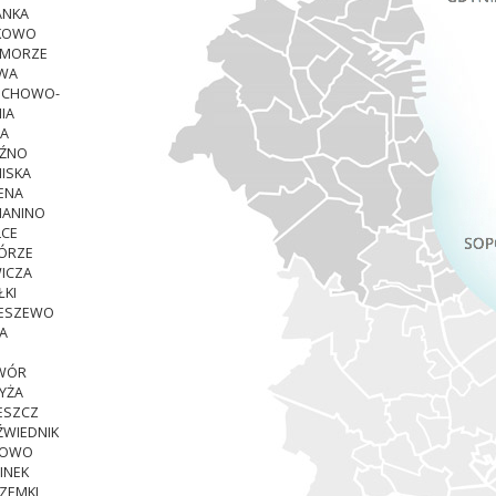
ANKA
TKOWO
YMORZE
WA
ECHOWO-
IA
A
EŹNO
ISKA
ENA
HANINO
LCE
ÓRZE
WICZA
ŁKI
IESZEWO
A
DWÓR
YŻA
ESZCZ
ŹWIEDNIK
TOWO
PINEK
ZEMKI