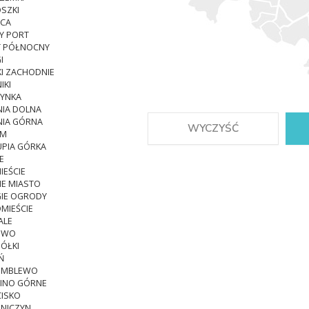
SZKI
ICA
Y PORT
 PÓŁNOCNY
I
I ZACHODNIE
IKI
YNKA
IA DOLNA
IA GÓRNA
WYCZYŚĆ
ŁM
UPIA GÓRKA
E
IEŚCIE
E MIASTO
IE OGRODY
MIEŚCIE
ALE
OWO
ÓŁKI
Ń
EMBLEWO
PINO GÓRNE
CISKO
NICZYN