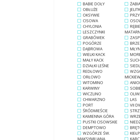
BABIE DOŁY
ŻABI
OBŁUŻE
JELI
OKSYWIE
PRZ
CISOWA
OSO
CHYLONIA
RĘBI
LESZCZYNKI
MATARN
GRABÓWEK
ZASP
POGÓRZE
BRZ
DĄBROWA
MŁYN
WIELKI KACK
MOR
MAŁY KACK
SUC
DZIAŁKI LEŚNE
SIED
REDŁOWO
WZG
ORŁOWO
MICKIE
WITOMINO
ANIO
KARWINY
SOB
WICZLINO
OLIW
CHWARZNO
LAS
PORT
VII 
ŚRÓDMIEŚCIE
STRZ
KAMIENNA GÓRA
WRZ
PUSTKI CISOWSKIE
NIED
DEMPTOWO
BRĘ
WZGÓRZE ŚW.
KIEŁ
MAKSYMILIANA
KARC