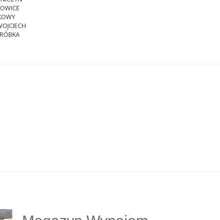
OWICE
KOWY
WOJCIECH
RÓBKA